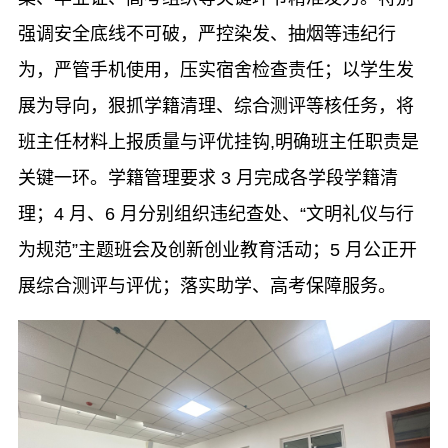
强调安全底线不可破，严控染发、抽烟等违纪行
为，严管手机使用，压实宿舍检查责任；
以学生发
展为导向，
狠抓学籍清理、综合测评等核
任务，将
班主任材料上报质量与评优挂钩,
明确班主任职责是
关键一环。学籍管理要求 3 月完成各学段学籍清
理；
4 月、6 月
分别
组织
违纪查处、
“文明礼仪与行
为规范”主题班会及创新创业教育活动；
5 月公正开
展综合测评
与评优；落实助学、高考保障服务
。